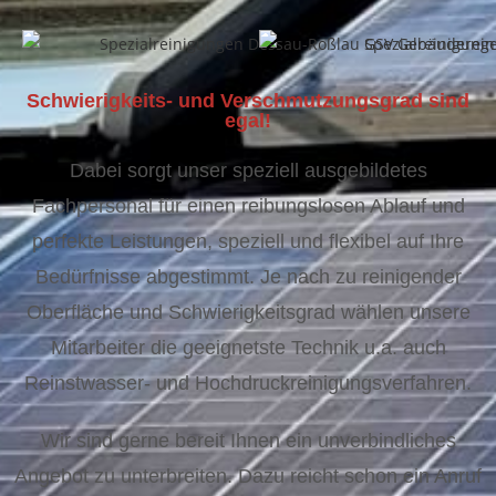
Schwierigkeits- und Verschmutzungsgrad sind
egal!
Dabei sorgt unser speziell ausgebildetes
Fachpersonal für einen reibungslosen Ablauf und
perfekte Leistungen, speziell und flexibel auf Ihre
Bedürfnisse abgestimmt. Je nach zu reinigender
Oberfläche und Schwierigkeitsgrad wählen unsere
Mitarbeiter die geeignetste Technik u.a. auch
Reinstwasser- und Hochdruckreinigungsverfahren.
Wir sind gerne bereit Ihnen ein unverbindliches
Angebot zu unterbreiten. Dazu reicht schon ein Anruf