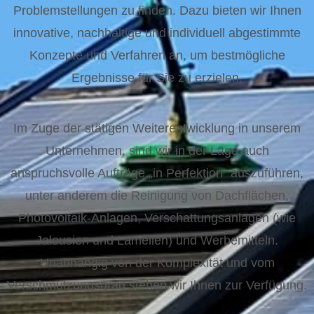
Problemstellungen zu finden. Dazu bieten wir Ihnen
innovative, nachhaltige und individuell abgestimmte
Konzepte und Verfahren an, um bestmögliche
Ergebnisse für Sie zu erzielen.
Im Zuge der stätigen Weiterentwicklung in unserem
Unternehmen, sind wir in der Lage auch
anspruchsvolle Aufträge „in Perfektion“ auszuführen,
unter anderem die Reinigung von Dachflächen,
Photovoltaik-Anlagen, Verschattungsanlagen (wie
Jalousien und Lamellen) und Werbemitteln.
Unabhängig von der Komplexität und vom
Verschmutzungsgrad stehen wir Ihnen zur Verfügung.